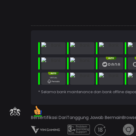
* Selama bank maintenance dan bank offline deposi
Bersertifikasi Dari
Tanggung Jawab Bermain
Brows