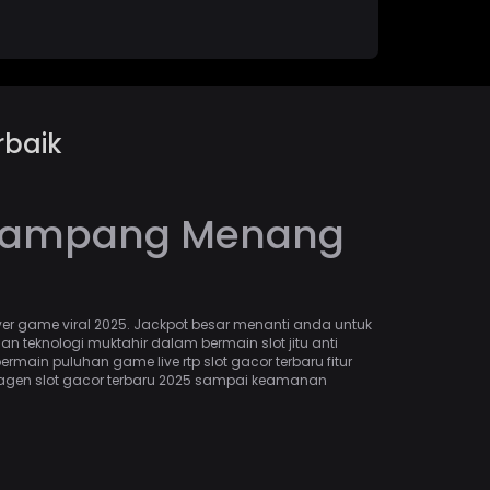
rbaik
ni Gampang Menang
ver game viral 2025. Jackpot besar menanti anda untuk
n teknologi muktahir dalam bermain slot jitu anti
rmain puluhan game live rtp slot gacor terbaru fitur
i agen slot gacor terbaru 2025 sampai keamanan