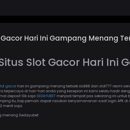
ot Gacor Hari Ini Gampang Menang Te
Situs Slot Gacor Hari I
slot gacor
hari ini gampang menang terbaik slot88 dan slot777 resmi ser
terpercaya di hari-hari anda yang kesepian ini kami selalu hadir denga
al deposit 10k saja
SEDAYUBET
menjadi tempat pas sekarang ini untuk be
isamping itu, tiap pemain dapat rasakan kenyamananan saat login APK d
 menit saja.
ang menang Sedayubet: