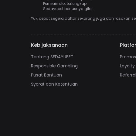
Permain slot terlengkap
Sedayubet bonusnya gila!!
Yuk, cepat segera daftar sekarang juga dan rasakan s
Kebijaksanaan
Platfo
Tentang SEDAYUBET
Promos
Responsible Gambling
Loyalty
Pusat Bantuan
Referra
Syarat dan Ketentuan