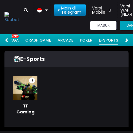
Versi
Main di
Versi
WAP
Telegram
Mobile
(NEX4
MASUK
DAF
LAHRAGA
CRASH GAME
ARCADE
POKER
E-SPORTS
SAB
E-Sports
i
TF
Gaming