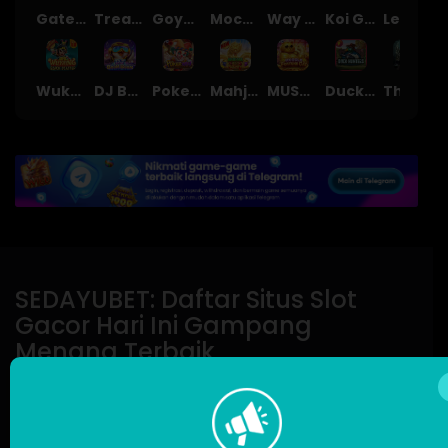
Gates of Olympus POP
Treasures of Aztec
Goyang Gaib
Mochi Mania 1000
Way of Ninja
Koi Gate
Legacy of Kong Maxways
Wukong - Black Scatter
DJ BOOM BOOM
Poker Win
Mahjong Wins Triple Pot
MUSCLE FORTUNE CAT
Duck Hunters
The Crypt
SEDAYUBET: Daftar Situs Slot
Gacor Hari Ini Gampang
Menang Terbaik
SEDAYUBET: Daftar