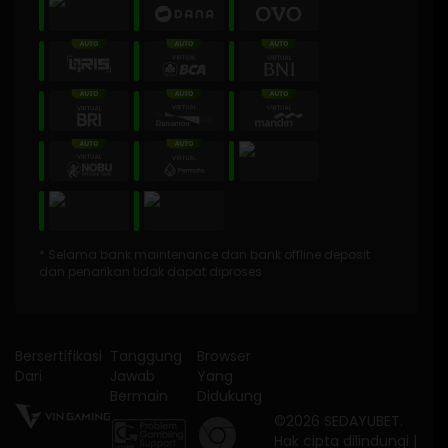
* Selama bank maintenance dan bank offline deposit
dan penarikan tidak dapat diproses
Bersertifikasi
Tanggung
Browser
Dari
Jawab
Yang
Bermain
Didukung
©2026 SEDAYUBET.
Hak cipta dilindungi |