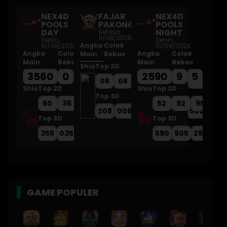
NEX4D
FAJAR
NEX4D
POOLS
PAKONG
POOLS
DAY
NIGHT
Selasa,
11/08/2026
Senin,
Senin,
Angka
Colok
10/08/2026
10/08/2026
Angka
Colok
Angka
Colok
Main
Bebas
Main
Bebas
Main
Bebas
Shio
Top 2D
3560
0
3
2590
9
5
08
08
34
21
16
08
Shio
Top 2D
Shio
Top 2D
Top 3D
60
36
56
63
65
03
52
92
95
09
208
008
934
321
916
508
Top 3D
Top 3D
356
035
605
503
056
603
590
905
295
902
GAME POPULER