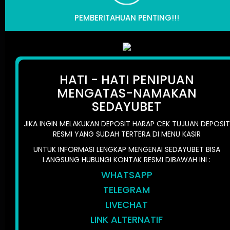
Situs Slot Gacor Hari
PEMBERITAHUAN PENTING!!!
Ini Gampang Menang
Terbaik
SEDAYUBET merupakan daftar sekaligus agen link
situs slot gacor
HATI - HATI PENIPUAN
hari ini gampang menang terbaik slot88 dan slot777 resmi server
MENGATAS-NAMAKAN
game viral 2025. Jackpot besar menanti anda untuk bermain
bersama kami di situs Sedayubet yang pastinya terpercaya di
SEDAYUBET
hari-hari anda yang kesepian ini kami selalu hadir dengan
teknologi muktahir dalam bermain slot jitu anti rungkad dan
JIKA INGIN MELAKUKAN DEPOSIT HARAP CEK TUJUAN DEPOSIT
maxwin setiap harinya bermodalkan minimal deposit 10k saja
RESMI YANG SUDAH TERTERA DI MENU KASIR
SEDAYUBET
menjadi tempat pas sekarang ini untuk bermain
puluhan game live rtp slot gacor terbaru fitur terupdate tiap hari
UNTUK INFORMASI LENGKAP MENGENAI SEDAYUBET BISA
bisa kalian ccoba cuma di sini. Disamping itu, tiap pemain
LANGSUNG HUBUNGI KONTAK RESMI DIBAWAH INI :
dapat rasakan kenyamananan saat login APK di agen slot
gacor terbaru 2025 sampai keamanan deposit dan withdraw
WHATSAPP
cuma memakan waktu 1 sampai 2 menit saja.
TELEGRAM
Tempat terkini bermain situs slot gacor hari ini gampang
LIVECHAT
menang Sedayubet:
LINK ALTERNATIF
CS Cepat 24/7
Deposit mudah dengan Qris