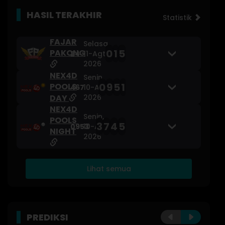
HASIL TERAKHIR
Statistik
FAJAR
Selasa,
0
1
5
PAKONG
24
11-Agt-
2026
NEX4D
Senin,
0
9
5
1
POOLS
467
10-Agt-
2026
DAY
NEX4D
Senin,
POOLS
3
7
4
5
0953
10-Agt-
NIGHT
2026
Lihat semua
PREDIKSI