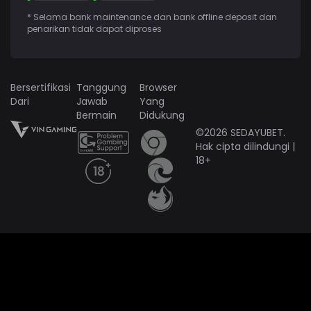
* Selama bank maintenance dan bank offline deposit dan
penarikan tidak dapat diproses
Bersertifikasi
Tanggung
Browser
Dari
Jawab
Yang
Bermain
Didukung
©2026 SEDAYUBET.
Hak cipta dilindungi |
18+