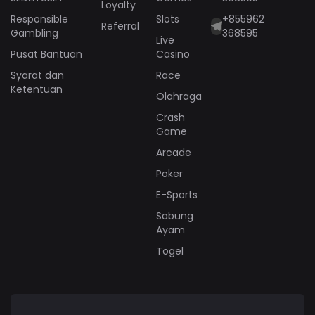
Loyalty
Responsible
Slots
+855962
Referral
Gambling
368595
Live
Pusat Bantuan
Casino
Syarat dan
Race
Ketentuan
Olahraga
Crash
Game
Arcade
Poker
E-Sports
Sabung
Ayam
Togel