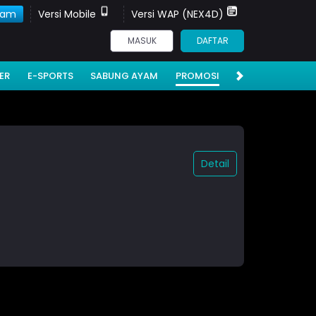
gram
Versi Mobile
Versi WAP (NEX4D)
MASUK
DAFTAR
ER
E-SPORTS
SABUNG AYAM
PROMOSI
Detail