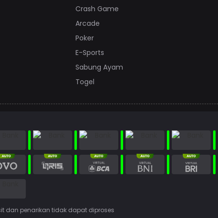
Crash Game
Arcade
Poker
E-Sports
Sabung Ayam
Togel
t dan penarikan tidak dapat diproses