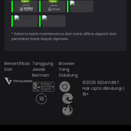
* Selama bank maintenance dan bank offline deposit dan
penarikan tidak dapat diproses
Bersertifikasi
Tanggung
Browser
Dari
Jawab
Yang
Bermain
Didukung
©2026 SEDAYUBET.
Hak cipta dilindungi |
18+