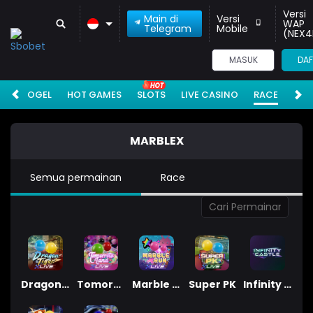
Versi
Main di
Versi
WAP
Telegram
Mobile
(NEX4
MASUK
DAF
TOGEL
HOT GAMES
SLOTS
LIVE CASINO
RACE
OLA
MARBLEX
Semua permainan
Race
Dragon Tiger
Tomorrow land
Marble Run
Super PK
Infinity Castle