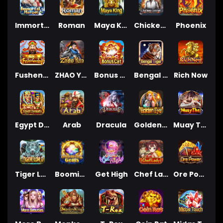
Immortal Heroes
Roman
Maya King
Chicken Dinner
Phoenix
Fushen Coming
ZHAO YUN
Bonus Cat
Bengal Tiger
Rich Now
Egypt Dynasty
Arab
Dracula
Golden Eye
Muay Thai
Tiger Lord
Booming Gems
Get High
Chef Lady
Ore Power