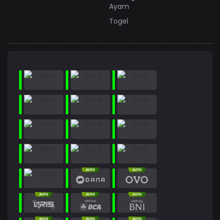
Ayam
Togel