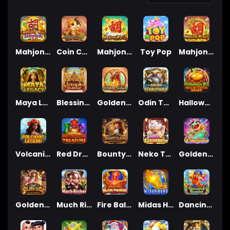
Mahjong Win
Coin Cat 2
Mahjong Win 2
Toy Pop
Mahjong Win 3
Maya Legacy
Blessing Temple
Golden Qilin
Odin Territory
Halloween Win
Volcanic Legend
Red Dragon’s Treasure
Bounty Clash
Neko Treasures
Golden Snake
Golden Duel
Much Richer
Fire Ball Blaze Phoenix
Midas Hand
Dancing Samba