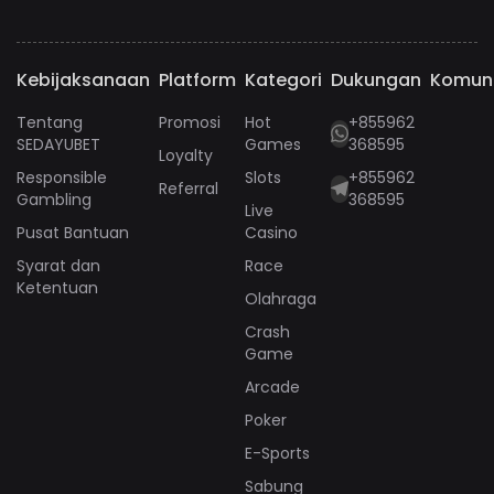
Kebijaksanaan
Platform
Kategori
Dukungan
Komun
Tentang
Promosi
Hot
+855962
SEDAYUBET
Games
368595
Loyalty
Responsible
Slots
+855962
Referral
Gambling
368595
Live
Pusat Bantuan
Casino
Syarat dan
Race
Ketentuan
Olahraga
Crash
Game
Arcade
Poker
E-Sports
Sabung