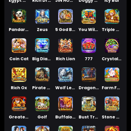
Egypt Oracle
Rich Dragon
JIN HOU YE
Doggy Wealth
Icy Bar
Pandaria
Zeus
5 God Beast
You Will Win
Triple Monkey
Coin Cat
Big Diamond
Rich Lion
777
Crystal Fruits
Rich Ox
Pirate King
Wolf Legend
Dragonburst
Farm Family
Greatest Circus
Golf
Buffalo Burst
Bust Treasury
Stone Hominid