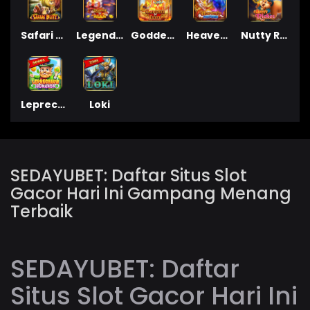
Safari Blitz
Legend of Nian
Goddess Of Egypt
Heavenly Fortunes
Nutty Riches
Leprechaun Bonanza
Loki
SEDAYUBET: Daftar Situs Slot
Gacor Hari Ini Gampang Menang
Terbaik
SEDAYUBET: Daftar
Situs Slot Gacor Hari Ini