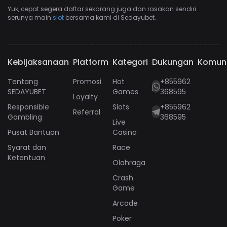
Yuk, cepat segera daftar sekarang juga dan rasakan sendiri
serunya main
slot
bersama kami di Sedayubet.
Kebijaksanaan
Platform
Kategori
Dukungan
Komun
Tentang
Promosi
Hot
+855962
SEDAYUBET
Games
368595
Loyalty
Responsible
Slots
+855962
Referral
Gambling
368595
Live
Pusat Bantuan
Casino
Syarat dan
Race
Ketentuan
Olahraga
Crash
Game
Arcade
Poker