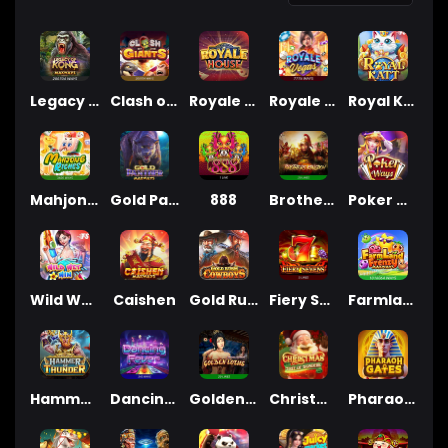
Legacy of Kong Maxways
Clash of the Giants
Royale House
Royale Vegas
Royal Katt
Mahjong Riches
Gold Panther Maxways
888
Brothers kingdom
Poker Ways
Wild Wet Win
Caishen
Gold Rush Cowboys
Fiery Sevens
Farmland Frenzy Maxways
Hammer of Thunder
Dancing Fever
Golden Lotus SE
Christmas Tree of Wonders
Pharaoh Gates