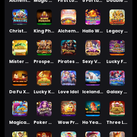
Alchemy Quest Level Up
Magic Kitty
First Love
5 Fortune
Double Flame
Christmas Miracles
King Pharaoh
Alchemy Quest Jackpot
Hallo Win Party
Legacy of Ramakien
Mister Cashmore
Prosperity Gods
Pirates Gold Rush
Sexy Vegas
Lucky Feng Shui
Da Fu Xiao Fu
Lucky Koi Exclusive
Love Idol
Iceland SA
Galaxy Guardian
Magical Lamp
Poker Maxways
Wow Prosperity
Ho Yeah Monkey
Three Lucky Stars