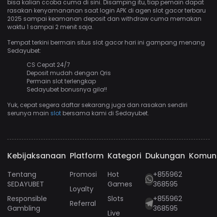
bisa kalian ccoba cuma di sini. Disamping itu, tiap pemain dapat
rasakan kenyamananan saat login APK di agen slot gacor terbaru
2025 sampai keamanan deposit dan withdraw cuma memakan
waktu 1 sampai 2 menit saja.
Tempat terkini bermain situs slot gacor hari ini gampang menang
Sedayubet:
CS Cepat 24/7
Deposit mudah dengan Qris
Permain slot terlengkap
Sedayubet bonusnya gila!!
Yuk, cepat segera daftar sekarang juga dan rasakan sendiri
serunya main
slot
bersama kami di Sedayubet.
Kebijaksanaan
Platform
Kategori
Dukungan
Komun
Tentang
Promosi
Hot
+855962
SEDAYUBET
Games
368595
Loyalty
Responsible
Slots
+855962
Referral
Gambling
368595
Live