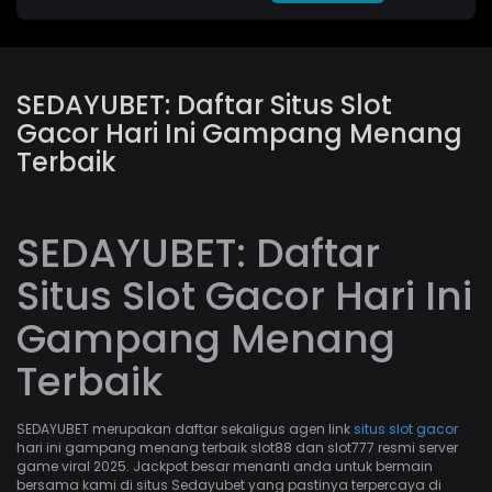
SEDAYUBET: Daftar Situs Slot
Gacor Hari Ini Gampang Menang
Terbaik
SEDAYUBET: Daftar
Situs Slot Gacor Hari Ini
Gampang Menang
Terbaik
SEDAYUBET merupakan daftar sekaligus agen link
situs slot gacor
hari ini gampang menang terbaik slot88 dan slot777 resmi server
game viral 2025. Jackpot besar menanti anda untuk bermain
bersama kami di situs Sedayubet yang pastinya terpercaya di