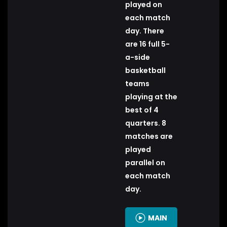
played on
each match
day. There
are 16 full 5-
a-side
basketball
teams
playing at the
best of 4
quarters. 8
matches are
played
parallel on
each match
day.
MAIN