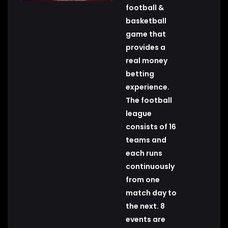
football &
basketball
game that
provides a
real money
betting
experience.
The football
league
consists of 16
teams and
each runs
continuously
from one
match day to
the next. 8
events are