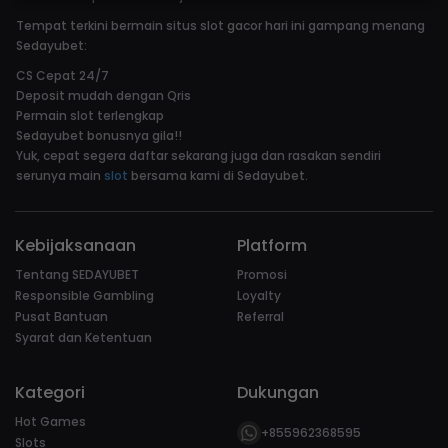
Tempat terkini bermain situs slot gacor hari ini gampang menang
Sedayubet:
CS Cepat 24/7
Deposit mudah dengan Qris
Permain slot terlengkap
Sedayubet bonusnya gila!!
Yuk, cepat segera daftar sekarang juga dan rasakan sendiri
serunya main
slot
bersama kami di Sedayubet.
Kebijaksanaan
Platform
Tentang SEDAYUBET
Promosi
Responsible Gambling
Loyalty
Pusat Bantuan
Referral
Syarat dan Ketentuan
Kategori
Dukungan
Hot Games
+855962368595
Slots