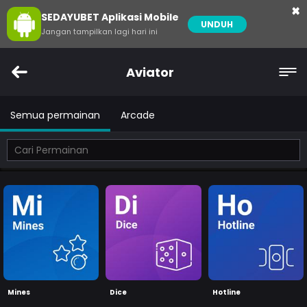
×
SEDAYUBET Aplikasi Mobile
UNDUH
Jangan tampilkan lagi hari ini
Aviator
Semua permainan
Arcade
Mines
Dice
Hotline