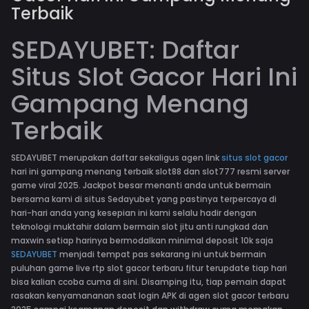
Terbaik
SEDAYUBET: Daftar
Situs Slot Gacor Hari Ini
Gampang Menang
Terbaik
SEDAYUBET merupakan daftar sekaligus agen link
situs slot gacor
hari ini gampang menang terbaik slot88 dan slot777 resmi server
game viral 2025. Jackpot besar menanti anda untuk bermain
bersama kami di situs Sedayubet yang pastinya terpercaya di
hari-hari anda yang kesepian ini kami selalu hadir dengan
teknologi muktahir dalam bermain slot jitu anti rungkad dan
maxwin setiap harinya bermodalkan minimal deposit 10k saja
SEDAYUBET
menjadi tempat pas sekarang ini untuk bermain
puluhan game live rtp slot gacor terbaru fitur terupdate tiap hari
bisa kalian ccoba cuma di sini. Disamping itu, tiap pemain dapat
rasakan kenyamananan saat login APK di agen slot gacor terbaru