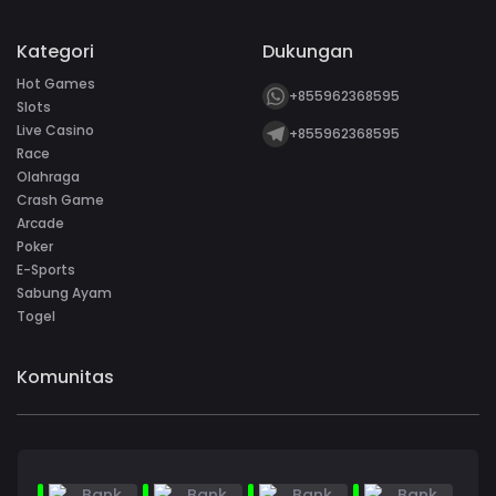
Kategori
Dukungan
Hot Games
+855962368595
Slots
Live Casino
+855962368595
Race
Olahraga
Crash Game
Arcade
Poker
E-Sports
Sabung Ayam
Togel
Komunitas