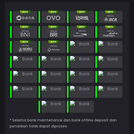
* Selama bank maintenance dan bank offline deposit dan
penarikan tidak dapat diproses