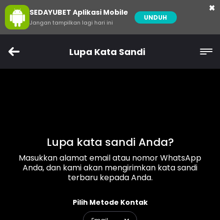
×
SEDAYUBET Aplikasi Mobile
UNDUH
Jangan tampilkan lagi hari ini
Lupa Kata Sandi
Lupa kata sandi Anda?
Masukkan alamat email atau nomor WhatsApp
Anda, dan kami akan mengirimkan kata sandi
terbaru kepada Anda.
Pilih Metode Kontak