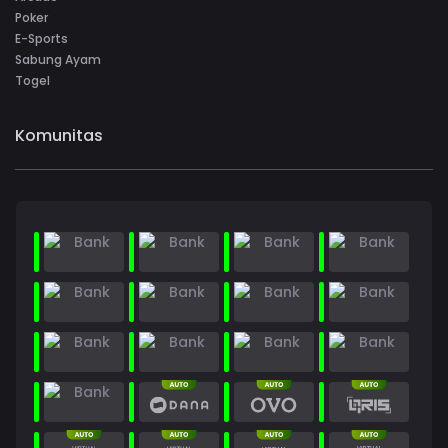
Poker
E-Sports
Sabung Ayam
Togel
Komunitas