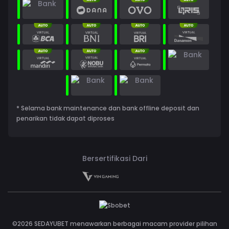
* Selama bank maintenance dan bank offline deposit dan
penarikan tidak dapat diproses
Bersertifikasi Dari
©2026 SEDAYUBET menawarkan berbagai macam provider pilihan