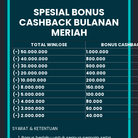
SPESIAL BONUS
CASHBACK BULANAN
MERIAH
TOTAL WINLOSE
BONUS CASHBA
(-) 50.000.000
1.000.000
(-) 40.000.000
800.000
(-) 30.000.000
600.000
(-) 20.000.000
400.000
(-) 10.000.000
200.000
(-) 8.000.000
160.000
(-) 5.000.000
100.000
(-) 4.000.000
80.000
(-) 3.000.000
60.000
(-) 2.000.000
40.000
SYARAT & KETENTUAN
Bonus berlaku untuk semua pemain setia