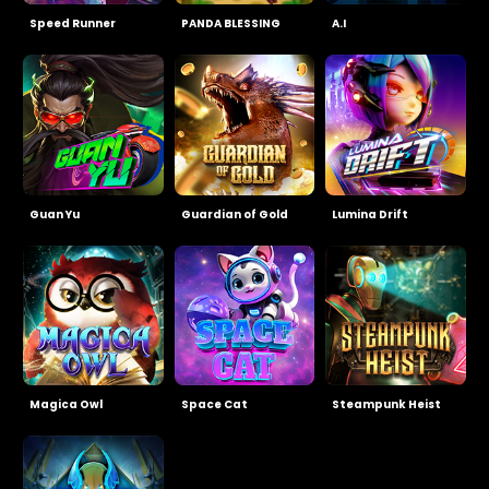
Speed Runner
PANDA BLESSING
A.I
Guan Yu
Guardian of Gold
Lumina Drift
Magica Owl
Space Cat
Steampunk Heist