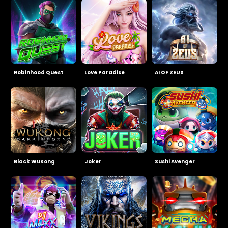
Robinhood Quest
Love Paradise
AI OF ZEUS
Black WuKong
Joker
Sushi Avenger