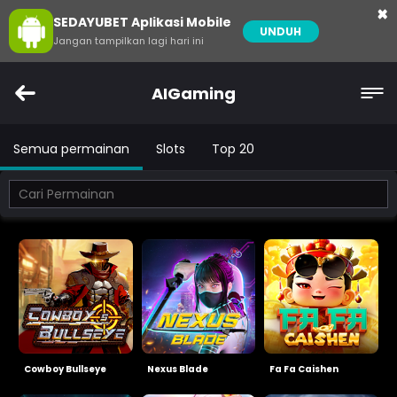
×
SEDAYUBET Aplikasi Mobile
UNDUH
Jangan tampilkan lagi hari ini
AIGaming
Semua permainan
Slots
Top 20
Cowboy Bullseye
Nexus Blade
Fa Fa Caishen