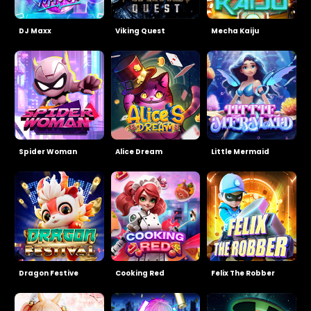
DJ Maxx
Viking Quest
Mecha Kaiju
Spider Woman
Alice Dream
Little Mermaid
Dragon Festive
Cooking Red
Felix The Robber