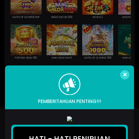
GATES OF OLYMPUS POP
BANG GACOR 1000
NEZHA 2
MOCHI MANIA
FORTUNE GEMS 500
MAHJONG WAYS
GATES OF OLYMPUS 1000
MAHJONG WA
×
PEMBERITAHUAN PENTING!!!
SEDAYUBET: Daftar Situs Slot
Gacor Hari Ini Gampang Menang
Terbaik
HATI - HATI PENIPUAN