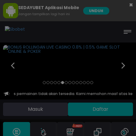
×
SEDAYUBET Aplikasi Mobile
UNDUH
Jangan tampilkan lagi hari ini
rtual Sports permainan tidak akan tersedia. Kami memohon maaf atas ke
Masuk
Daftar