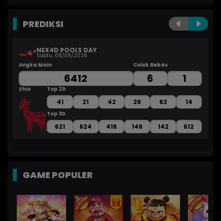
PREDIKSI
NEX4D POOLS DAY
Sabtu, 08/08/2026
Angka Main
Colok Bebas
An
6412
6
1
Sh
Shio
Top 2D
41
21
42
26
62
14
Top 3D
621
624
416
146
142
612
GAME POPULER