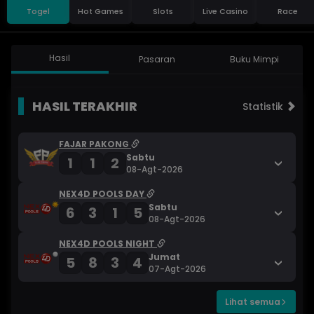
Togel
Hot Games
Slots
Live Casino
Race
Hasil
Pasaran
Buku Mimpi
HASIL TERAKHIR
Statistik
FAJAR PAKONG
Sabtu
1
1
2
08-Agt-2026
NEX4D POOLS DAY
Sabtu
6
3
1
5
08-Agt-2026
NEX4D POOLS NIGHT
Jumat
5
8
3
4
07-Agt-2026
Lihat semua